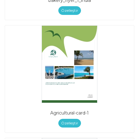
bakery_flyer_1_india
Özelleştir
Agricultural-card-1
Özelleştir