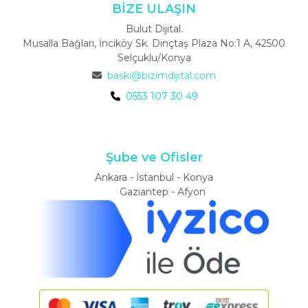
BİZE ULAŞIN
Bulut Dijital.
Musalla Bağları, İnciköy Sk. Dinçtaş Plaza No:1 A, 42500
Selçuklu/Konya
baski@bizimdijital.com
0553 107 30 49
Şube ve Ofisler
Ankara - İstanbul - Konya
Gaziantep - Afyon