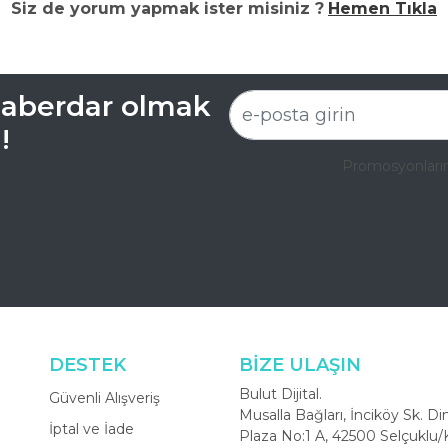
Siz de yorum yapmak ister misiniz ?
Hemen Tıkla
aberdar olmak
!
Promosyonlarım
DESTEK
BİZE ULAŞIN
Bulut Dijital.
Güvenli Alışveriş
Musalla Bağları, İnciköy Sk. Di
İptal ve İade
Plaza No:1 A, 42500 Selçuklu