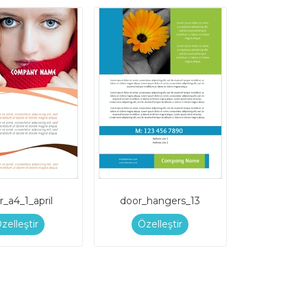
r_a4_1_april
door_hangers_13
zelleştir
Özelleştir