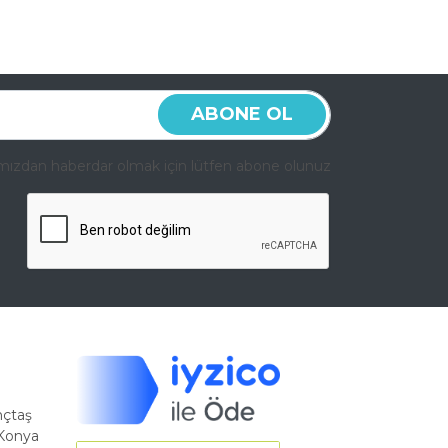
ABONE OL
ızdan haberdar olmak için lütfen abone olunuz
nçtaş
/Konya