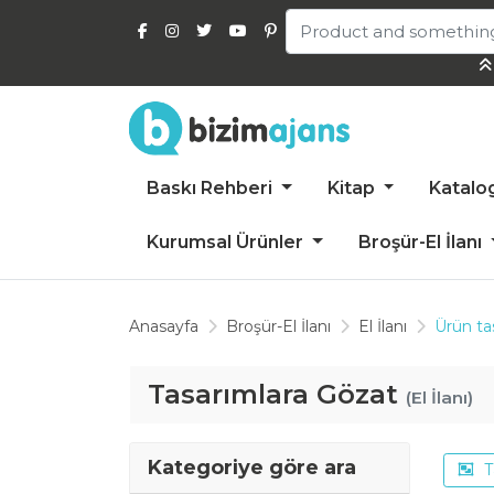
Baskı Rehberi
Kitap
Katalo
Kurumsal Ürünler
Broşür-El İlanı
Anasayfa
Broşür-El İlanı
El İlanı
Ürün ta
Tasarımlara Gözat
(El İlanı)
Kategoriye göre ara
T