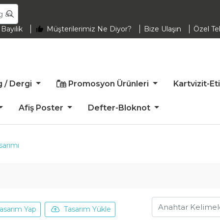
Bayilik
Bayilik
Müşterilerimiz Ne Diyor?
Bize Ulaşın
Özel Tek
Promosyon Ürünleri
g / Dergi
Promosyon Ürünleri
Kartvizit-Et
Afiş Poster
Defter-Bloknot
sarımı
asarım Yap
Tasarım Yükle