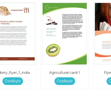
kery_flyer_1_india
Agricultural-card-1
Flye
Özelleştir
Özelleştir
Ö