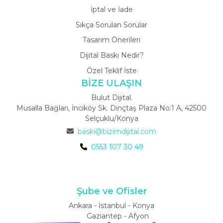
İptal ve İade
Sıkça Sorulan Sorular
Tasarım Önerileri
Dijital Baskı Nedir?
Özel Teklif İste
BİZE ULAŞIN
Bulut Dijital.
Musalla Bağları, İnciköy Sk. Dinçtaş Plaza No:1 A, 42500
Selçuklu/Konya
baski@bizimdijital.com
0553 107 30 49
Şube ve Ofisler
Ankara - İstanbul - Konya
Gaziantep - Afyon