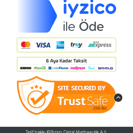
Telif hakkı ©Bizim Dijital Matbaacılık A.Ş.