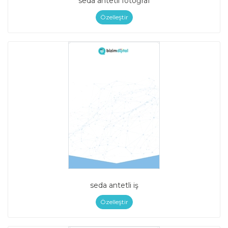
seda antetli fotoğraf
Özelleştir
seda antetli iş
Özelleştir