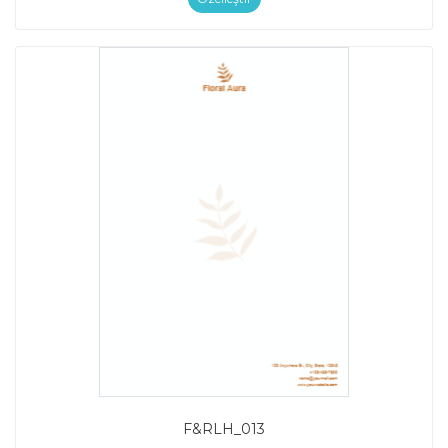
F&RLH_013