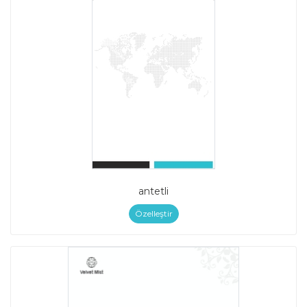
antetli
Özelleştir