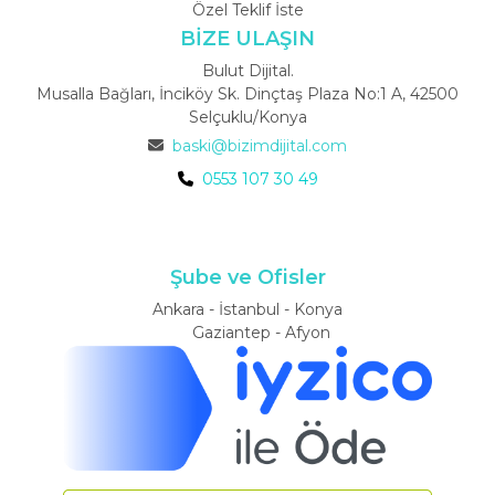
Özel Teklif İste
BİZE ULAŞIN
Bulut Dijital.
Musalla Bağları, İnciköy Sk. Dinçtaş Plaza No:1 A, 42500
Selçuklu/Konya
baski@bizimdijital.com
0553 107 30 49
Şube ve Ofisler
Ankara - İstanbul - Konya
Gaziantep - Afyon