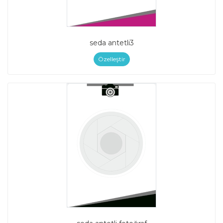
seda antetli3
Özelleştir