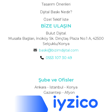
Tasarım Önerileri
Dijital Baskı Nedir?
Özel Teklif İste
BİZE ULAŞIN
Bulut Dijital.
Musalla Bağları, İnciköy Sk. Dinçtaş Plaza No:1 A, 42500
Selçuklu/Konya
baski@bizimdijital.com
0553 107 30 49
Şube ve Ofisler
Ankara - İstanbul - Konya
Gaziantep - Afyon