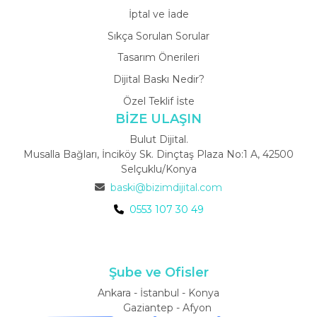
İptal ve İade
Sıkça Sorulan Sorular
Tasarım Önerileri
Dijital Baskı Nedir?
Özel Teklif İste
BİZE ULAŞIN
Bulut Dijital.
Musalla Bağları, İnciköy Sk. Dinçtaş Plaza No:1 A, 42500
Selçuklu/Konya
baski@bizimdijital.com
0553 107 30 49
Şube ve Ofisler
Ankara - İstanbul - Konya
Gaziantep - Afyon