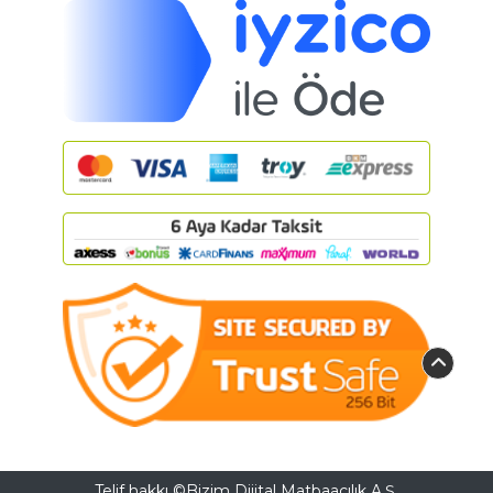
Telif hakkı ©Bizim Dijital Matbaacılık A.Ş.