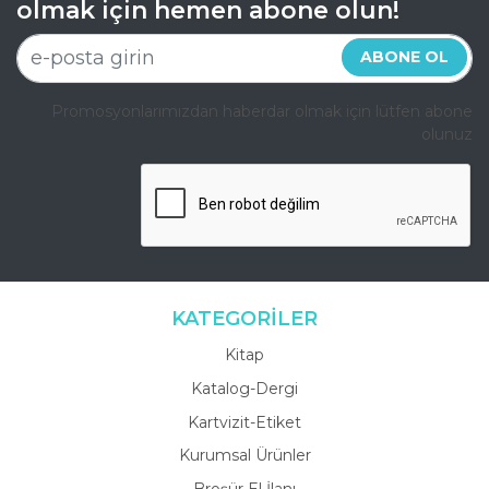
olmak için hemen abone olun!
ABONE OL
Promosyonlarımızdan haberdar olmak için lütfen abone
olunuz
KATEGORİLER
Kitap
Katalog-Dergi
Kartvizit-Etiket
Kurumsal Ürünler
Broşür El İlanı