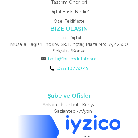
Tasarım Önerileri
Dijital Baskı Nedir?
Özel Teklif İste
BİZE ULAŞIN
Bulut Dijital.
Musalla Bağları, İnciköy Sk. Dinçtaş Plaza No:1 A, 42500
Selçuklu/Konya
baski@bizimdijital.com
0553 107 30 49
Şube ve Ofisler
Ankara - İstanbul - Konya
Gaziantep - Afyon